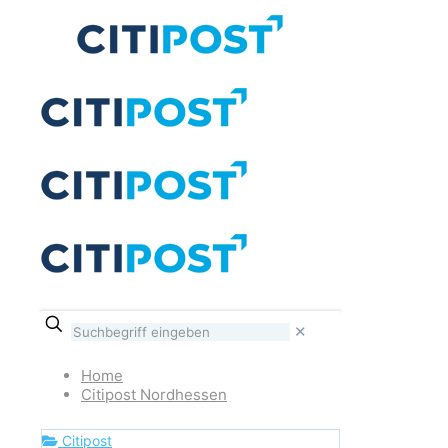
✕
Home
Citipost Nordhessen
Citipost