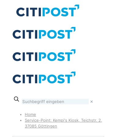
✕
Home
Service-Point: Kempi's Kiosk, Teichstr. 2,
37085 Göttingen