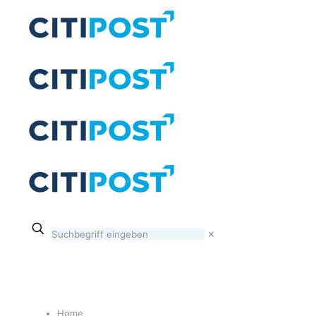
✕
Home